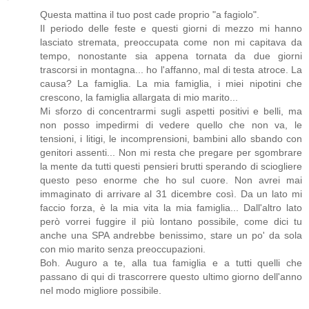
Questa mattina il tuo post cade proprio "a fagiolo".
Il periodo delle feste e questi giorni di mezzo mi hanno
lasciato stremata, preoccupata come non mi capitava da
tempo, nonostante sia appena tornata da due giorni
trascorsi in montagna... ho l'affanno, mal di testa atroce. La
causa? La famiglia. La mia famiglia, i miei nipotini che
crescono, la famiglia allargata di mio marito...
Mi sforzo di concentrarmi sugli aspetti positivi e belli, ma
non posso impedirmi di vedere quello che non va, le
tensioni, i litigi, le incomprensioni, bambini allo sbando con
genitori assenti... Non mi resta che pregare per sgombrare
la mente da tutti questi pensieri brutti sperando di sciogliere
questo peso enorme che ho sul cuore. Non avrei mai
immaginato di arrivare al 31 dicembre così. Da un lato mi
faccio forza, è la mia vita la mia famiglia... Dall'altro lato
però vorrei fuggire il più lontano possibile, come dici tu
anche una SPA andrebbe benissimo, stare un po' da sola
con mio marito senza preoccupazioni.
Boh. Auguro a te, alla tua famiglia e a tutti quelli che
passano di qui di trascorrere questo ultimo giorno dell'anno
nel modo migliore possibile.